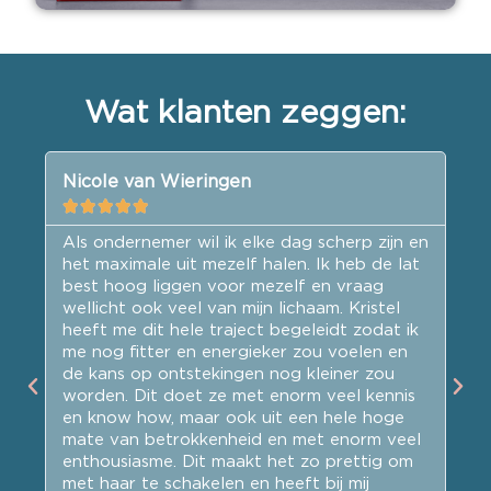
Wat klanten zeggen:
Nicole van Wieringen
S






Als ondernemer wil ik elke dag scherp zijn en
Ik
het maximale uit mezelf halen. Ik heb de lat
sc
best hoog liggen voor mezelf en vraag
m
Ik
wellicht ook veel van mijn lichaam. Kristel
k
heeft me dit hele traject begeleidt zodat ik
za
me nog fitter en energieker zou voelen en
sn
ad
de kans op ontstekingen nog kleiner zou
n
n.
worden. Dit doet ze met enorm veel kennis
he
en know how, maar ook uit een hele hoge
Kr
e
mate van betrokkenheid en met enorm veel
oo
enthousiasme. Dit maakt het zo prettig om
b
n
met haar te schakelen en heeft bij mij
we