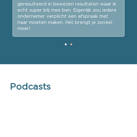
geresulteerd in bewezen resultaten waar ik
ve
k
echt super blij mee ben. Eigenlijk zou iedere
vo
er
ondernemer verplicht een afspraak met
b
.
haar moeten maken. Het brengt je zoveel
en
meer!
Podcasts