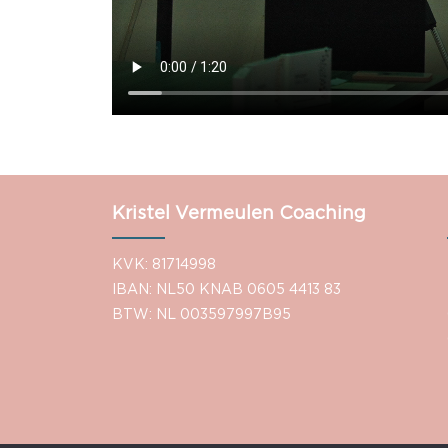
Kristel Vermeulen Coaching
KVK: 81714998
IBAN: NL50 KNAB 0605 4413 83
BTW: NL 003597997B95