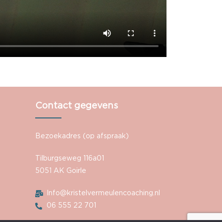
Contact gegevens
Bezoekadres (op afspraak)
Tilburgseweg 116a01
5051 AK Goirle
Info@kristelvermeulencoaching.nl
06 555 22 701